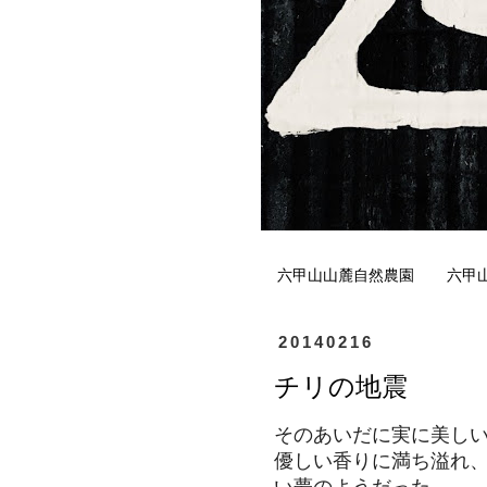
六甲山山麓自然農園
六甲
20140216
チリの地震
そのあいだに
実に美し
優しい香りに満ち溢れ