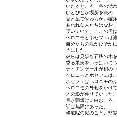
い夢のようだった。
いたるところ、谷の湧
ひとびとが場所を決め
苔と葉でやわらかい寝
あわれな人たちはなお
嘆いていて、ここの男
ヘロニモとホ
セフェは
自分たちの魂がひそか
うにした。
彼らは見事な石榴の木
香る果実をいっぱいに
ナイチンゲールが梢の
ヘロニモとホセフェは
ホセフェはヘロニモの
ヘロニモの外套
をかけ
木の影が伸びていった
月が朝焼けに白むこ
ろ
話は無限にあった。
修道院の庭のこと、監