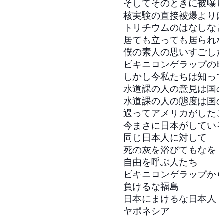
そしてそのときに被曝
核実験の直接被爆より
トリチウムのはなしな
居ても立っても居られ
僕の素人の思いすごし
ビキニロンゲラップの
しかし今私たちは知っ
水道課の人の意見は国
水道課の人の態度は国
過ってアメリカがした
今まさに日本がしてい
同じ日本人に対して
死の灰を浴びてもなを
自由を呼ぶ人たち
ビキニロンゲラップか
負けるな福島
日本にまけるな日本人
ヤポネシア