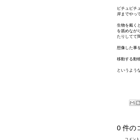
ピチュピチ
岸までやっ
生物を戴く
を舐めなが
たりしてて
想像した事
移動する動
というよう
0 件の
コメント