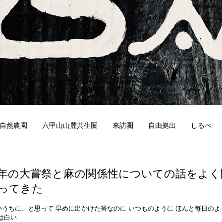
自然農園
六甲山山麓共生圏
来訪圏
自由拠出
しるべ
9
0年の大嘗祭と麻の関係性についての話をよく
ってきた
いうちに、と思って 早めに出かけた筈なのに いつものように ほんと毎日のよ
は白い