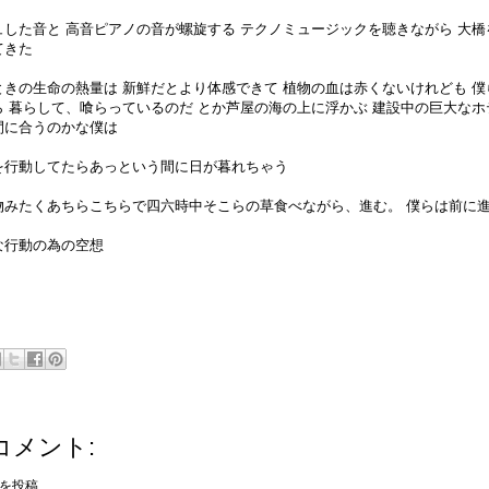
ュした音と 高音ピアノの音が螺旋する テクノミュージックを聴きながら 大橋
てきた
ときの生命の熱量は 新鮮だとより体感できて 植物の血は赤くないけれども 僕
ら 暮らして、喰らっているのだ とか芦屋の海の上に浮かぶ 建設中の巨大なホ
間に合うのかな僕は
を行動してたらあっという間に日が暮れちゃう
物みたくあちらこちらで四六時中そこらの草食べながら、進む。 僕らは前に
な行動の為の空想
コメント:
を投稿