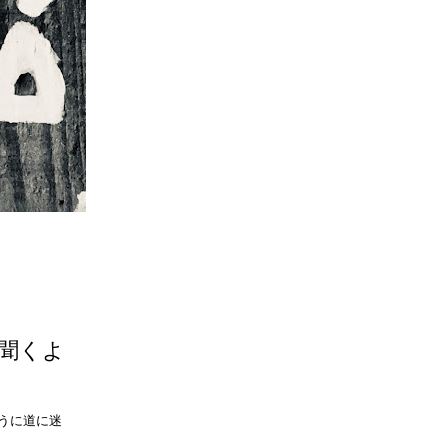
聞くよ
うに道に迷