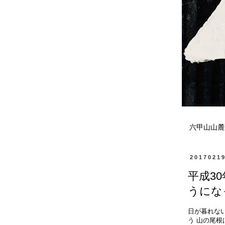
六甲山山麓
2017021
平成3
うにな
日が暮れな
う 山の尾根