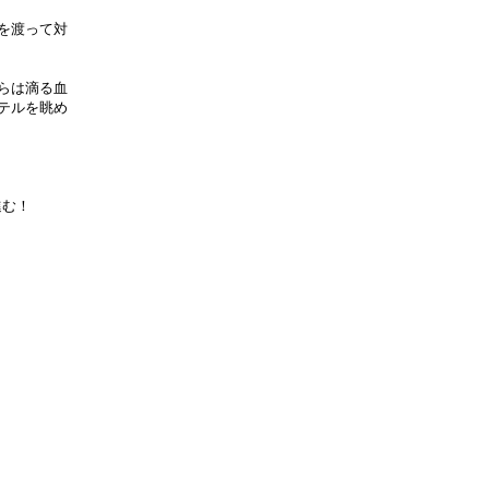
を渡って対
らは滴る血
テルを眺め
進む！