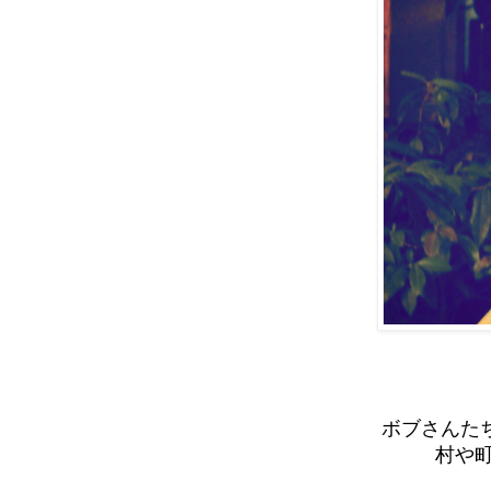
ボブさんた
村や