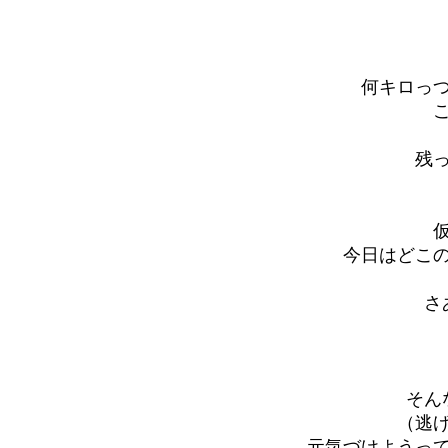
何キロっ
残
今日はどこ
さ
そん
（逃
元気づけようっ