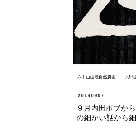
六甲山山麓自然農園
六甲
20140907
９月内田ボブから
の細かい話から