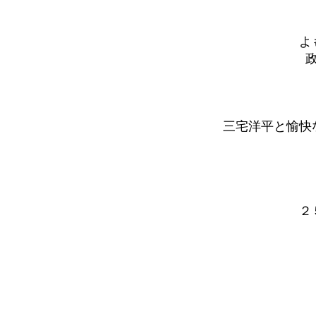
よ
三宅洋平と愉快
２