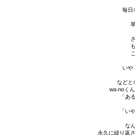
毎日
いや
などと
wa-no
「あ
「い
な
永久に繰り返され