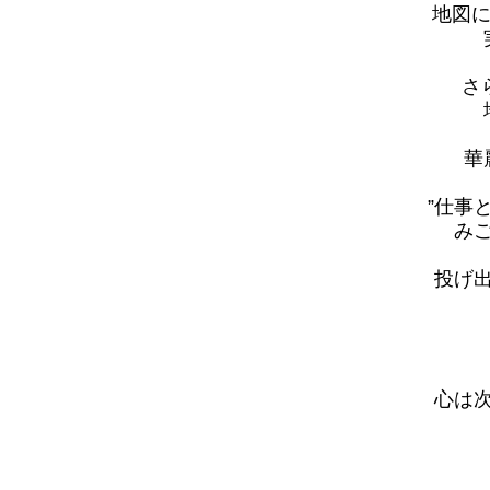
地図に
さ
華
”仕事
み
投げ
心は