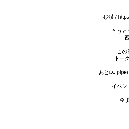
砂漠 /
http
とうと
この
トー
あとDJ pi
イベン
今