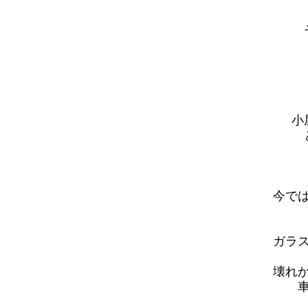
小
今で
ガラ
壊れ