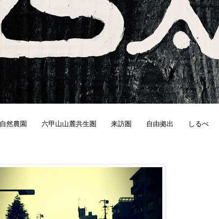
自然農園
六甲山山麓共生圏
来訪圏
自由拠出
しるべ
3