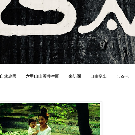
自然農園
六甲山山麓共生圏
来訪圏
自由拠出
しるべ
9