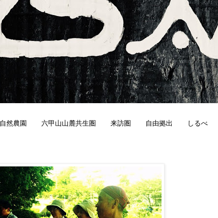
自然農園
六甲山山麓共生圏
来訪圏
自由拠出
しるべ
7