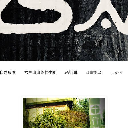
自然農園
六甲山山麓共生圏
来訪圏
自由拠出
しるべ
8