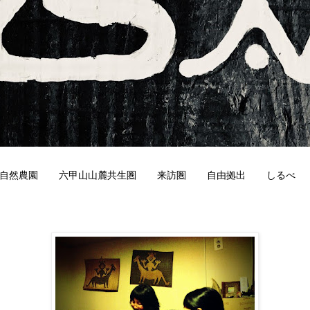
自然農園
六甲山山麓共生圏
来訪圏
自由拠出
しるべ
0