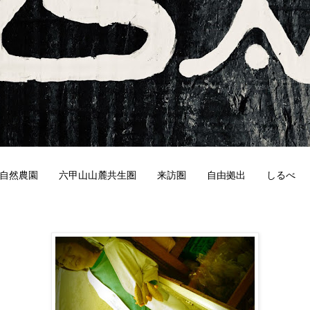
自然農園
六甲山山麓共生圏
来訪圏
自由拠出
しるべ
1