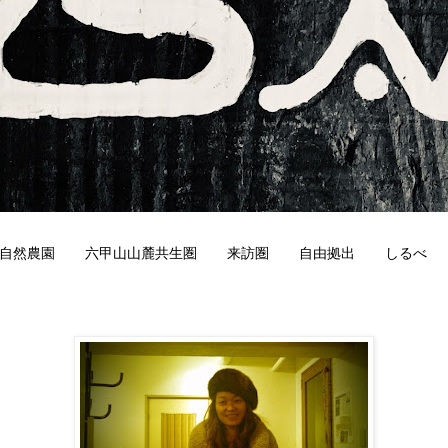
自然農園
六甲山山麓共生圏
来訪圏
自由拠出
しるべ
5