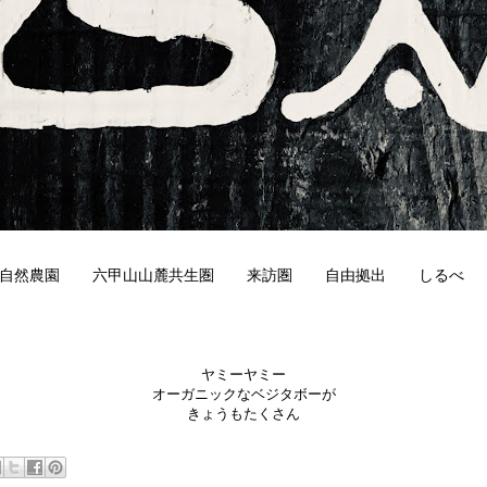
自然農園
六甲山山麓共生圏
来訪圏
自由拠出
しるべ
4
ヤミーヤミー
オーガニックなベジタボーが
きょうもたくさん