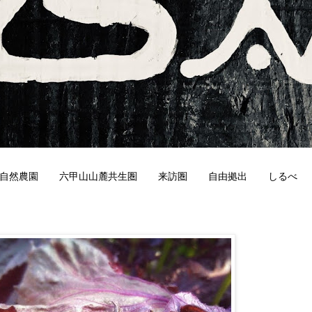
自然農園
六甲山山麓共生圏
来訪圏
自由拠出
しるべ
4