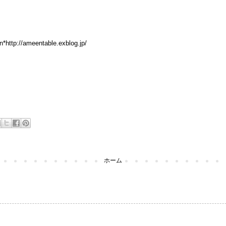
n*
http://ameentable.exblog.jp/
ホーム