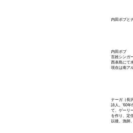
内田ボブと
内田ボブ
百姓シンガ
西表島にて水
現在は南ア
ナーガ（長
詩人。'6
て、ゲーリ
を作り、定
以後、漁師