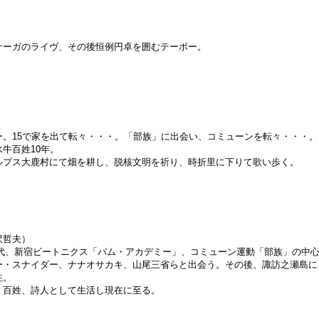
ナーガのライヴ、その後恒例円卓を囲むテーボー。
ー。15で家を出て転々・・・。「部族」に出会い、コミューンを転々・・・。
牛百姓10年。
ルプス大鹿村にて畑を耕し、脱核文明を祈り、時折里に下りて歌い歩く。
沢哲夫）
0年代、新宿ビートニクス「パム・アカデミー」、コミューン運動「部族」の中
ー・スナイダー、ナナオサカキ、山尾三省らと出会う。その後、諏訪之瀬島に
住。
、百姓、詩人として生活し現在に至る。