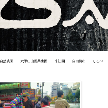
自然農園
六甲山山麓共生圏
来訪圏
自由拠出
しるべ
0