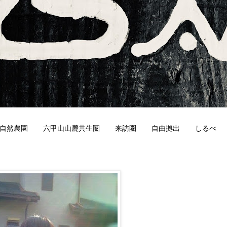
自然農園
六甲山山麓共生圏
来訪圏
自由拠出
しるべ
8