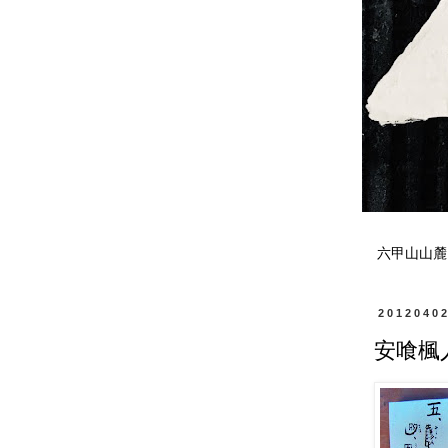
六甲山山麓
2012040
安喰楓