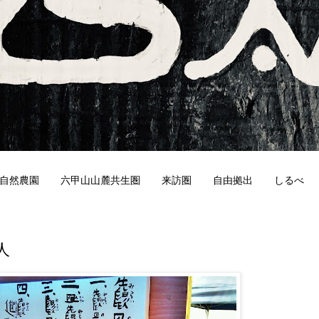
自然農園
六甲山山麓共生圏
来訪圏
自由拠出
しるべ
2
人