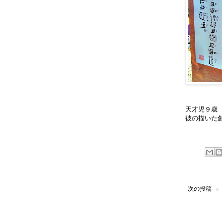
天才児９歳
彼の描いた
次の投稿