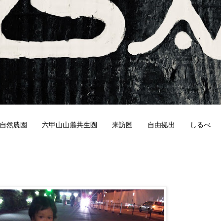
自然農園
六甲山山麓共生圏
来訪圏
自由拠出
しるべ
1