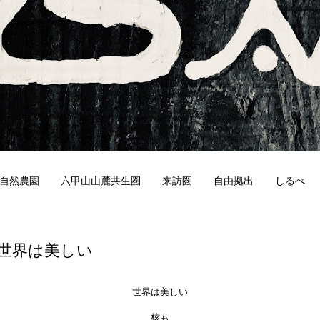
自然農園
六甲山山麓共生圏
来訪圏
自由拠出
しるべ
3
世界は美しい
世界は美しい
核も