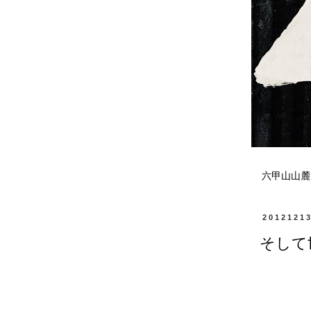
六甲山山麓
2012121
そして