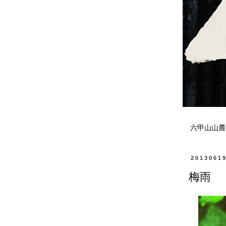
六甲山山麓
2013061
梅雨