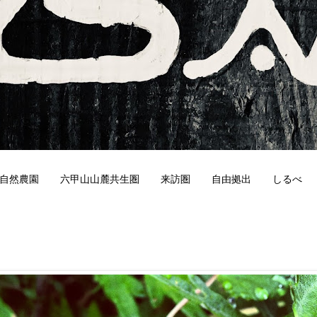
自然農園
六甲山山麓共生圏
来訪圏
自由拠出
しるべ
9