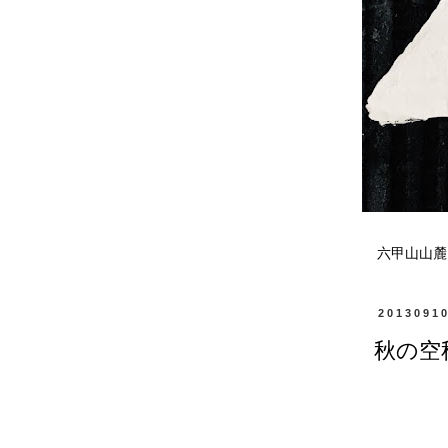
六甲山山麓
2013091
秋の空