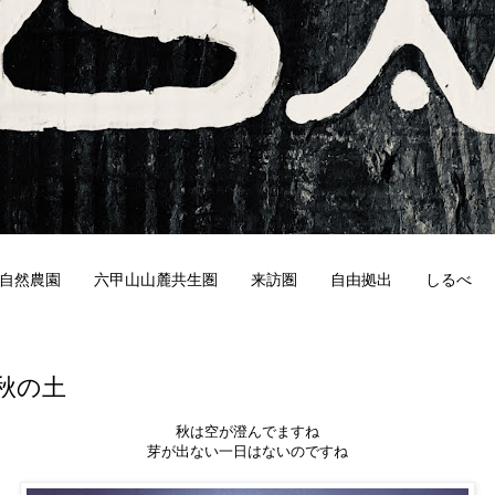
自然農園
六甲山山麓共生圏
来訪圏
自由拠出
しるべ
0
秋の土
秋は空が澄んでますね
芽が出ない一日はないのですね