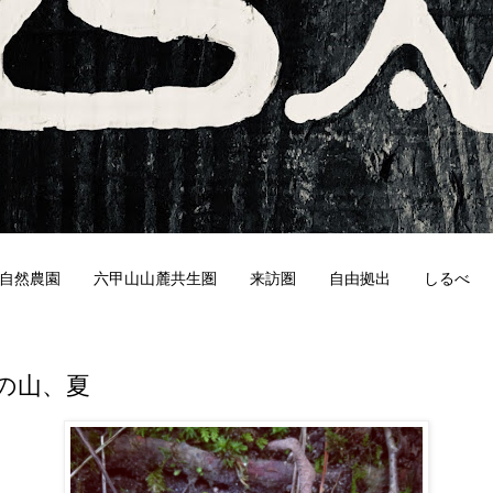
自然農園
六甲山山麓共生圏
来訪圏
自由拠出
しるべ
5
の山、夏