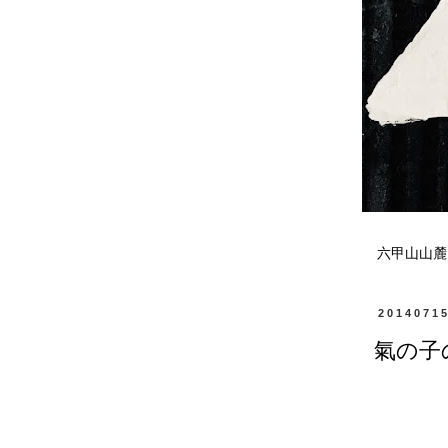
六甲山山麓
2014071
氣の子