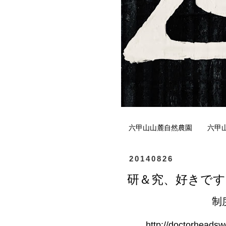
六甲山山麓自然農園
六甲
20140826
研＆究、好きです
制
http://doctorheadsw