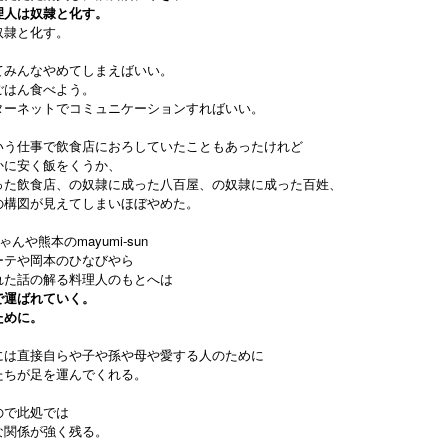
理人は奴隷と化す。
奴隷と化す。
てみんなやめてしまえばいい。
ごはん食べよう。
ターネットでコミュニケーションすればいい。
いう仕事で飲食店におろしていたこともあったけれど
かに安く飯をくうか、
った飲食店、の奴隷に成った八百屋、の奴隷に成った百姓、
の構図が見えてしまいほぼやめた。
ゃんや熊本のmayumi-sun
ーテや岡本のひなびやら
れた話の解る料理人のもとへは
で運ばれていく。
ために。
には直接自らや子や孫や母や愛する人のために
たちが足を運んでくれる。
ので此処では
な関係が強く残る。