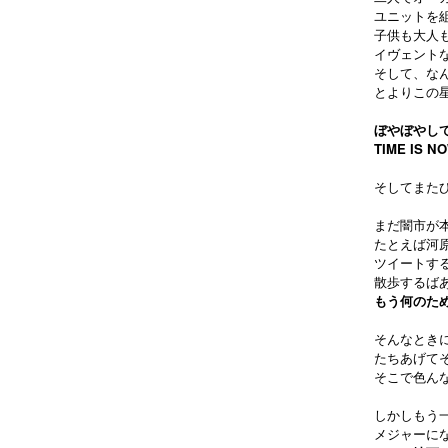
ユニットを組
子供も大人
イヴェント
そして、な
とよりこの
ぼやぼやし
TIME IS N
そしてまた
まだ闇市が
たとえば河
ツイートす
散歩するば
もう何のた
そんなとき
たちあげて
そこで色ん
しかしもう
メジャーに