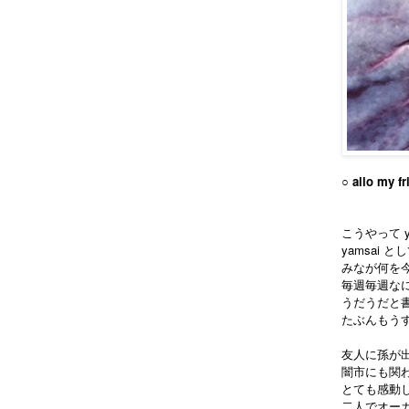
○ allo my fr
こうやって y
yamsai 
みなが何を
毎週毎週な
うだうだと
たぶんもう
友人に孫が
闇市にも関わ
とても感動
二人でオー