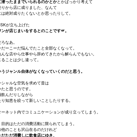
に潜ったままでいられるのかとか
とかばっかり考えて
売りから店に成りました、なんて
には絶対成りたくないとか思ったりして。
SKが立ち上げた
ワンが店じまいをするとのことです☞
。
。
だろなあ。
ーだーこーだ悩んでたこと全部なくなって。
色んな店やら仕事やら辞めてきたから解らんでもない。
じることは少し違って。
いうジャンル自体がなくなっていくのだと思う。
ーシャルな空気を求めて昔は
いたと思うのです。
酒飲んだりしながら
たり知恵を絞って新しいことしたりする。
ターネット内でコミュニケーションが成り立ってしまう。
く目的はただの消費活動に限られてしまう。
の他のことも沢山在るのだけれど
ただただ消費しに飲食店にゆき、