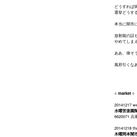
どうすれば
選挙どうす
本当に闇市
放射能の話
やめてしま
ああ、偉そ
風邪引くな
○ market ○
20141217 we
水曜苦楽園
6620071
兵庫
20141218
th
木曜岡本闇市 