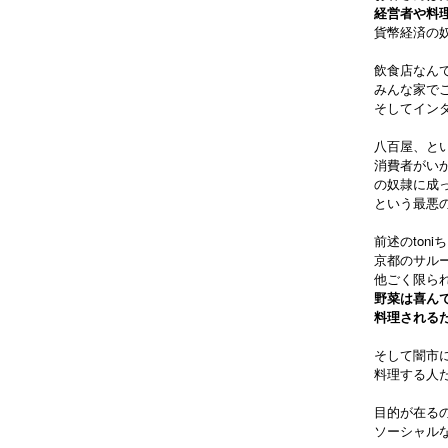
経営者や料
貨幣経済の
飲食店なん
みんな家で
そしてイン
八百屋、と
消費者がい
の奴隷に成
という最悪
前述のtoniち
京都のサル
他
ごく限ら
野菜は喜ん
料理される
そして闇市
料理する人
目的が在る
ソーシャル