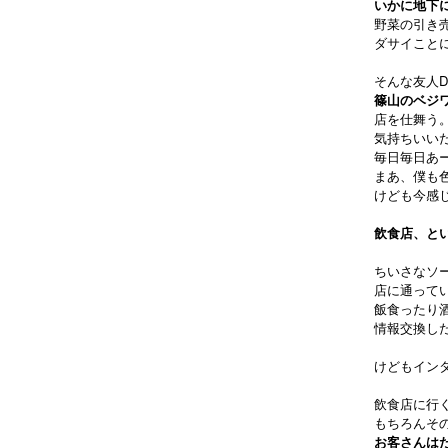
いかに地下
野菜の引き
ダサイこと
そんな友人D
篠山のベジ
店を仕舞う
気持ちいい
毎日毎日あ
まあ、僕も
けども今感
飲食店、と
ちいさなソ
店に通って
飯食ったり
情報交換し
けどもイン
飲食店に行
もちろんそ
お客さんは