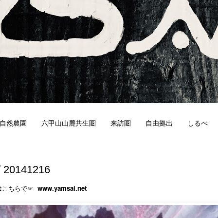
自然農園
六甲山山麓共生圏
来訪圏
自由拠出
しるべ
6
/ 20141216
はこちらで☞
www.yamsai.net