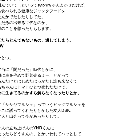
んでいて（といってもtoniちゃんまかせだけど）
も食べられる健康なジャンクフードを
なんかでだしたりしてた。
んだ孫の出来る世代なのか、
星のことを想ったりもします。
てたらとんでもないもの、遺してしまう。
OW
ひとつ。
本当に「闇だった」時代とかに、
原に車を停めて野菜売るよー、とかって
るんだけどはじめたばっかだし誰も来なくて
あちゃんにトマトひとつ売れただけで、
めに生きてるのかすら解らなくなったりとか。
に「ササヤマルシェ」っていうビッグマルシェを
そこに誘ってくれたりとかした友人DSK、
な人と出会って今があったりして。
一人の立ち上げ人のYNRくんに
なったらどうすんの、とかいわれてハッとして