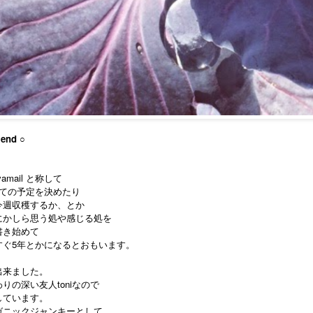
iend ○
amail と称して
としての予定を決めたり
今週収穫するか、とか
にかしら思う処や感じる処を
書き始めて
すぐ5年とかになるとおもいます。
出来ました。
りの深い友人toniなので
しています。
ガニックジャンキーとして