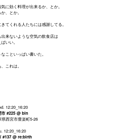
病気に効く料理が出来るか、とか。
るか、とか。
にきてくれる人たちには感謝してる。
も出来ないような空気の飲食店は
えばいい。
うなこといっぱい書いた。
あ、これは。
d. 12:20_16:20
闇市
#225 @
bin
県西宮市豊楽町5-26
u.
12:20_16:20
#137 @
re:birth