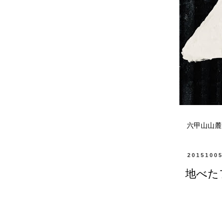
六甲山山麓
2015100
地べた