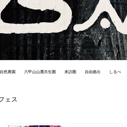
自然農園
六甲山山麓共生圏
来訪圏
自由拠出
しるべ
5
フェス