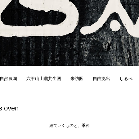
自然農園
六甲山山麓共生圏
来訪圏
自由拠出
しるべ
4
s oven
経ていくものと、季節