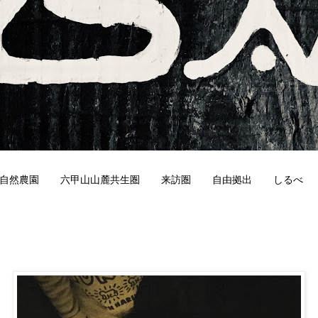
自然農園
六甲山山麓共生圏
来訪圏
自由拠出
しるべ
6