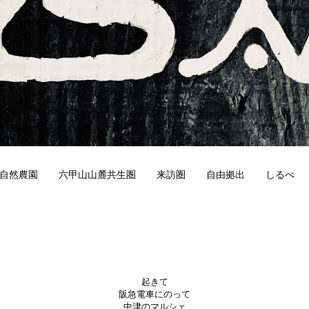
自然農園
六甲山山麓共生圏
来訪圏
自由拠出
しるべ
9
起きて
阪急電車にのって
中津のマルシェ