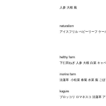
人参 大根 蕪
naturalism
アイスフリル べビーリーフ ケー
helthy farm
下仁田ねぎ 人参 大根 白菜 キャ
morino farm
法蓮草 小松菜 春菊 水菜 蕪 ごぼ
kagure
ブロッコリ
ロマネスコ 法蓮草 