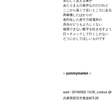
安心して貰える事が
あたりまえの条件なのだけれど
ここから遠くて近いところにある
再稼働したばかりの
老朽化した原子力発電所の
具合がどうもよろしくない
循環できない数字を吐き出すよう
日々チェックして行くしかない
どうにかしてほしいものです
○ yummymarket ○
wed
/ 20160302
13:00_
@ 
soldout
兵庫県西宮市豊楽町5-26