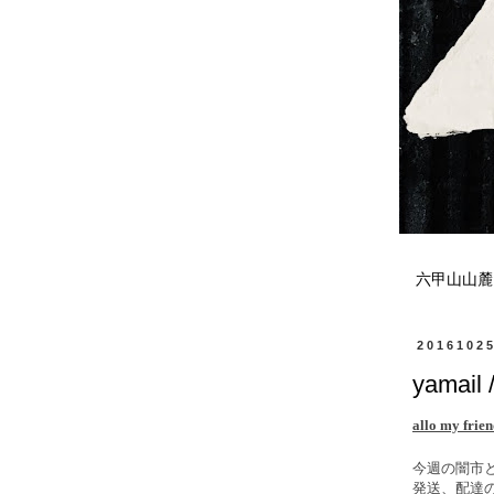
六甲山山麓
2016102
yamail 
allo my frie
今週の闇市
発送、配達