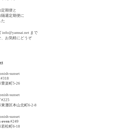
の定期便と
の隔週定期便に
した
ば
info@yamsai.net
まで
せ、お気軽にどうぞ
et
nish-sunset
#318
市豊楽町
5-26
nish-sunset
び
#225
市東灘区本山北町
6-2-8
nish-sunset
s oven
#249
市若松町
6-18