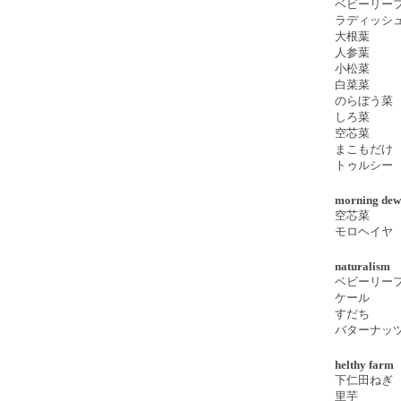
ベビーリー
ラディッシ
大根葉
人参葉
小松菜
白菜菜
のらぼう菜
しろ菜
空芯菜
まこもだけ
トゥルシー
morning dew
空芯菜
モロヘイヤ
naturalism
ベビーリー
ケール
すだち
バターナッ
helthy farm
下仁田ねぎ
里芋