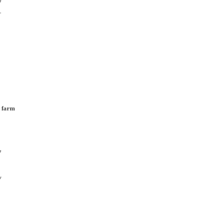
フ
ュ
 farm
フ
ツ