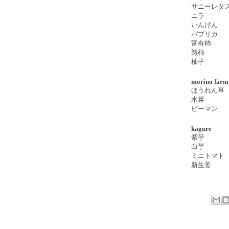
サニーレタ
ニラ
いんげん
パプリカ
富有柿
熟柿
柚子
morino farm
ほうれん草
水菜
ピーマン
kagure
紫芋
白芋
ミニトマト
新生姜