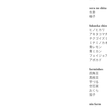
sora no shita
生姜
柚子
fukuoka shiz
ヒノヒカリ
アキタコマ
チクゴイズ
ミナミノカ
青レモン
青ミカン
フェイジョ
アボカド
farminhos
四角豆
黒枝豆
芋づる
空芯菜
おくら
茄子
niu farm