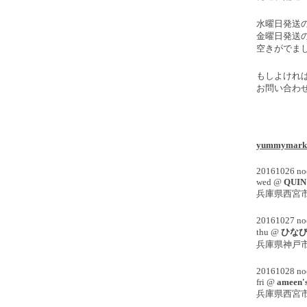
水曜日発送
金曜日発送
空きがでま
もしよけれ
お問い合わ
yummymark
20161026 noo
wed @
QUIN
兵庫県西宮
20161027 noo
thu @
ひな
兵庫県神戸
20161028 noo
fri @
ameen'
兵庫県西宮