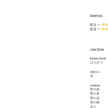
happyset
配送
☞
STO
配達
☞
MAI
vege from
kanan farm
はちみつ
chiyo's
花
yamsai
野の菜
野の草
野の花
果の物
祈り