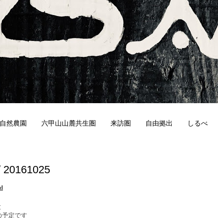
自然農園
六甲山山麓共生圏
来訪圏
自由拠出
しるべ
5
/ 20161025
nd
と
の予定です