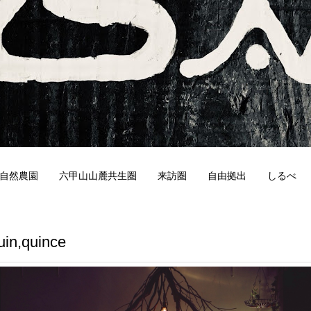
自然農園
六甲山山麓共生圏
来訪圏
自由拠出
しるべ
3
uin,quince