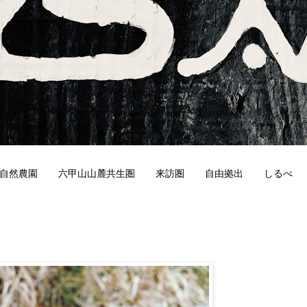
自然農園
六甲山山麓共生圏
来訪圏
自由拠出
しるべ
1