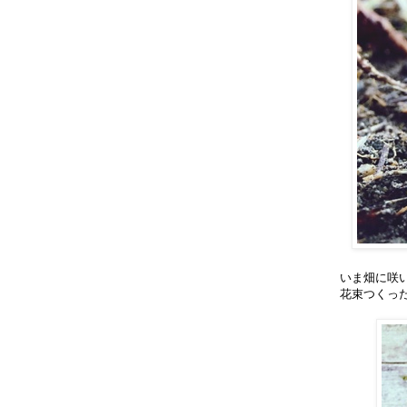
いま畑に咲
花束つくっ