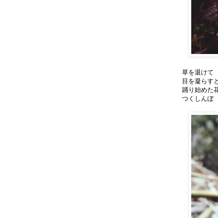
草を退けて
目を凝らす
踊り始めた
つくしんぼ