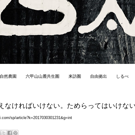
自然農園
六甲山山麓共生圏
来訪圏
自由拠出
しるべ
9
えなければいけない。ためらってはいけな
iji.com/sp/article?k=2017030301231&g=int