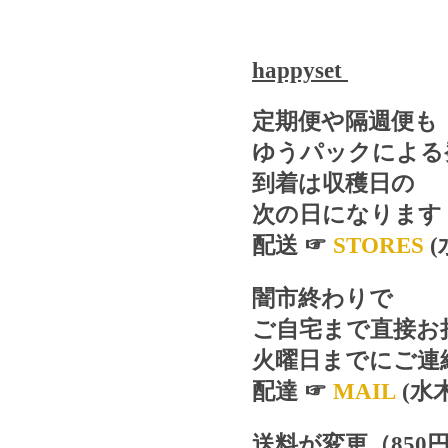
happyset
定期便や隔週便も
ゆうパックによる
到着は収穫日の
次の日になります
配送
☞
STORES
闇市終わりで
ご自宅まで直接お
火曜日までにご連
配達
☞
MAIL
(水
送料が変更（
850