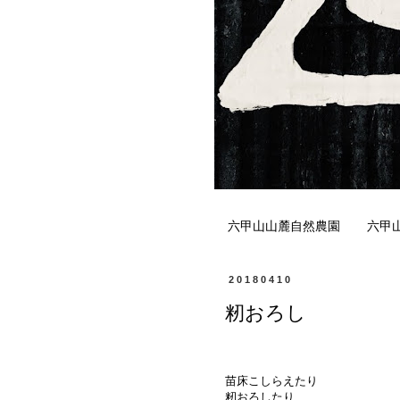
六甲山山麓自然農園
六甲
20180410
籾おろし
苗床こしらえたり
籾おろしたり