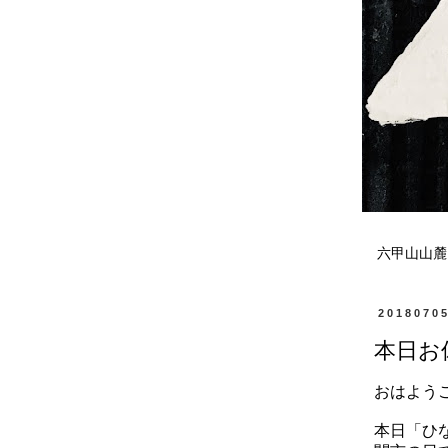
六甲山山麓
2018070
本日お
おはよう
本日「ひ