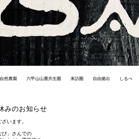
自然農園
六甲山山麓共生圏
来訪圏
自由拠出
しるべ
5
休みのお知らせ
ございます。
なび」さんでの