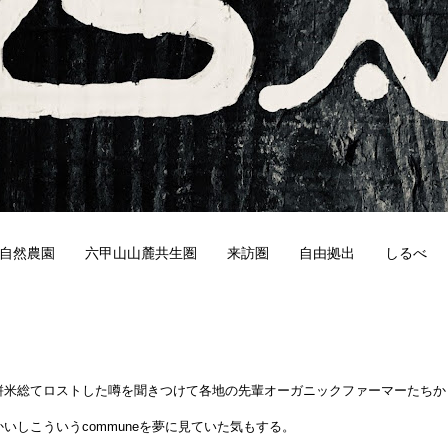
自然農園
六甲山山麓共生圏
来訪圏
自由拠出
しるべ
0
餅米総てロストした噂を聞きつけて各地の先輩オーガニックファーマーたちか
。
いしこういうcommuneを夢に見ていた気もする。