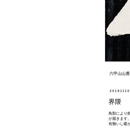
六甲山山麓
2018111
界隈
鳥獣により
が届きます
有難いし暖か