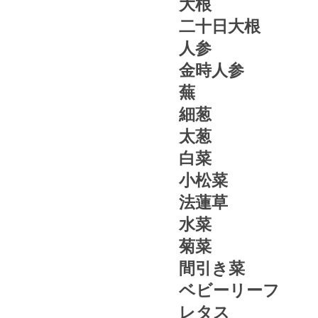
大根
二十日大根
人参
金時人参
蕪
細葱
太葱
白菜
小松菜
法蓮草
水菜
菊菜
間引き菜
ベビーリーフ
レタス