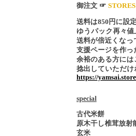
御注文
☞
STORES
送料は
850
円に設
ゆうパック再々値
送料が倍近くなっ
支援ページを作っ
余裕のある方には
捻出していただけ
https://yamsai.sto
special
古代米餅
原木干し椎茸放射
玄米