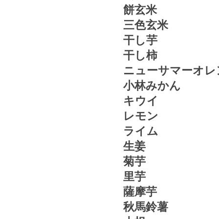
餅玄米
三色玄米
干し芋
干し柿
ニューサマーオレ
小林みかん
キウイ
レモン
ライム
生姜
菊芋
里芋
薩摩芋
秋馬鈴薯