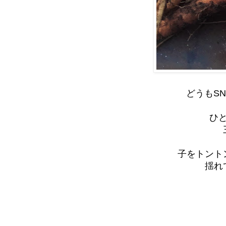
どうもS
ひ
子をトント
揺れ