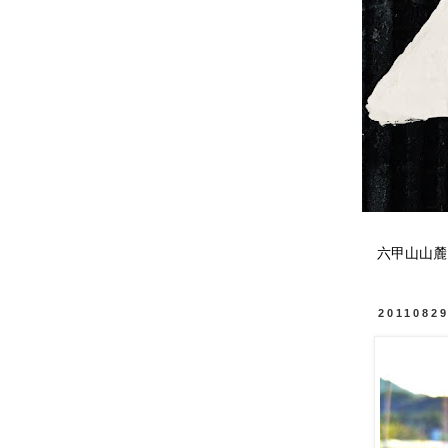
六甲山山麓
2011082