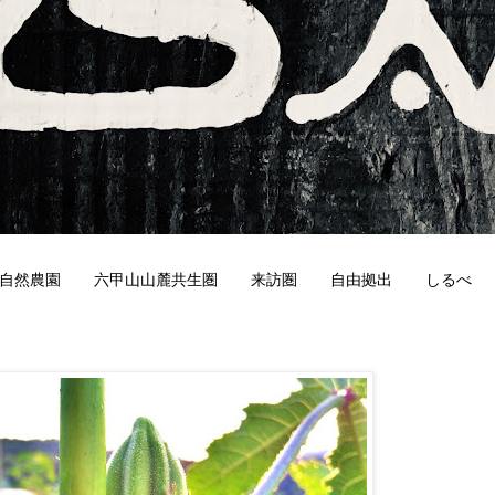
自然農園
六甲山山麓共生圏
来訪圏
自由拠出
しるべ
9