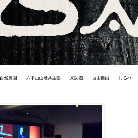
自然農園
六甲山山麓共生圏
来訪圏
自由拠出
しるべ
5