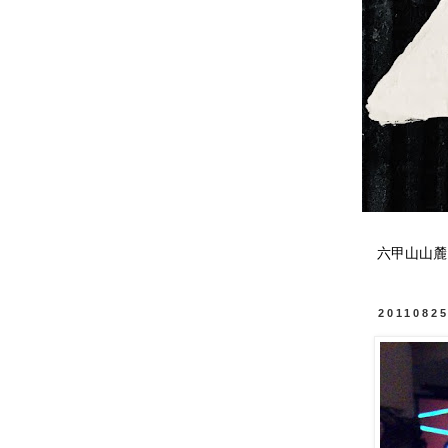
六甲山山麓
2011082