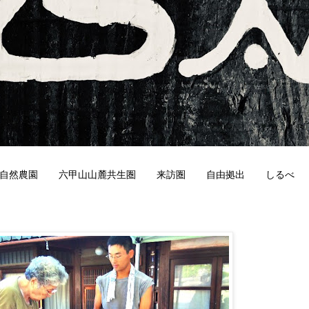
自然農園
六甲山山麓共生圏
来訪圏
自由拠出
しるべ
3