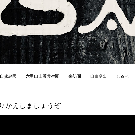
自然農園
六甲山山麓共生圏
来訪圏
自由拠出
しるべ
0
りかえしましょうぞ