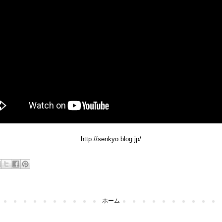
http://senkyo.blog.jp/
ホーム