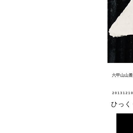
六甲山山麓
2013121
ひっく