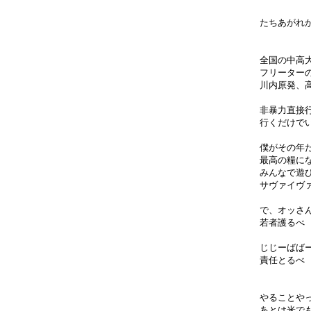
たちあがれ
全国の中高
フリーター
川内原発、
非暴力直接
行くだけで
僕がその年
最高の糧に
みんなで遊
サヴァイヴ
で、オッさ
若者護るべ
じじーばば
責任とるべ
やることや
あとは米で