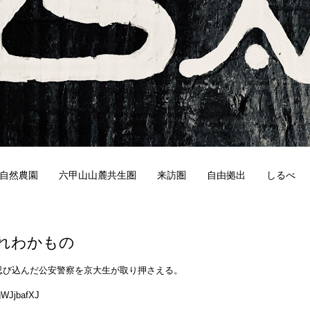
自然農園
六甲山山麓共生圏
来訪圏
自由拠出
しるべ
6
れわかもの
忍び込んだ公安警察を京大生が取り押さえる。
ZgWJjbafXJ