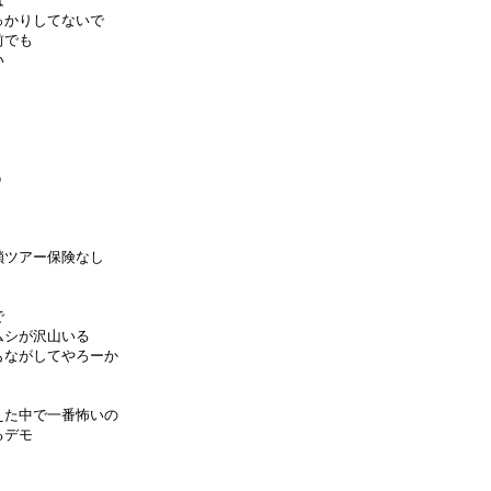
は
っかりしてないで
前でも
い
う
鎖ツアー保険なし
で
ムシが沢山いる
もながしてやろーか
えた中で一番怖いの
るデモ