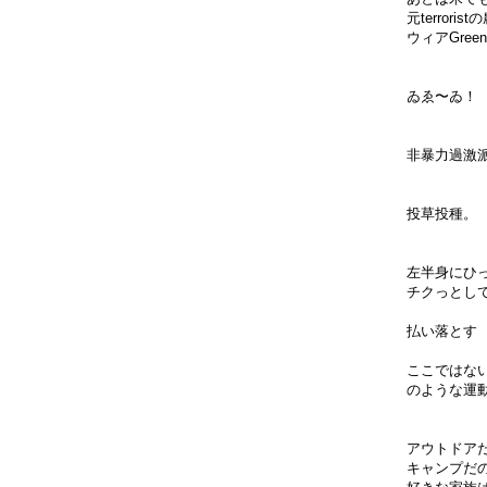
元terrorist
ウィアGreengu
ゐゑ〜ゐ！
非暴力過激
投草投種。
左半身にひ
チクっとし
払い落とす
ここではな
のような運
アウトドア
キャンプだ