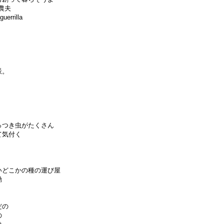
の農夫
errilla
派。
っつき虫がたくさん
て気付く
いどこかの種の運び屋
動
だの
の