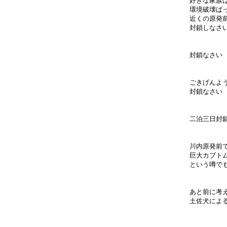
好きな家族
環境破壊ば
近くの原発
封鎖しなさ
封鎖なさい
ごきげんよ
封鎖なさい
二泊三日封
川内原発前
巨大カブト
という噂で
あと前に考
土佐犬によ