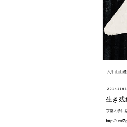
六甲山山麓
2014110
生き残
京都大学に
http://t.co/