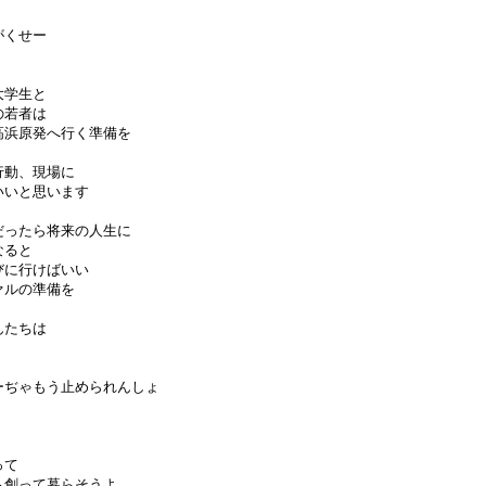
がくせー
大学生と
の若者は
高浜原発へ行く準備を
行動、現場に
いいと思います
だったら将来の人生に
なると
びに行けばいい
ァルの準備を
んたちは
ーぢゃもう止められんしょ
って
も創って暮らそうよ