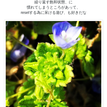
繰り返す飽和状態、に
慣れてしまうところがあって、
resetする為に呆ける遊び、
も好きだな