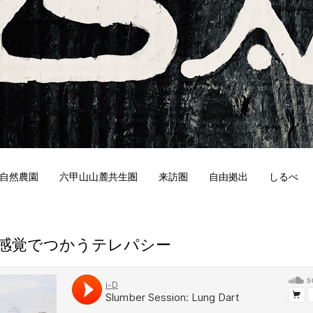
自然農園
六甲山山麓共生圏
来訪圏
自由拠出
しるべ
4
感覚でつかうテレパシー