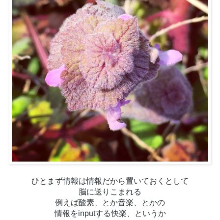
ひとまず情報は情報だから置いておくとして
脳に送りこまれる
例えば酸素、とか
音楽、とか
の
情報を
inputする快楽、というか