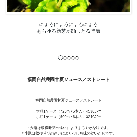
にょろにょろにょろにょろ

あらゆる新芽が踊っとる時節
◯
◯◯◯◯
福岡自然農園甘夏ジュース／ストレート
福岡自然農園甘夏ジュース／ストレート
大瓶1ケース（720ml×6本入）4536JPY
小瓶1ケース（500ml×6本入）3240JPY
＊大瓶は収穫時期の違いによりまろやかな味です。
＊小瓶は収穫時期の違いにより少し酸味の効いた味です。