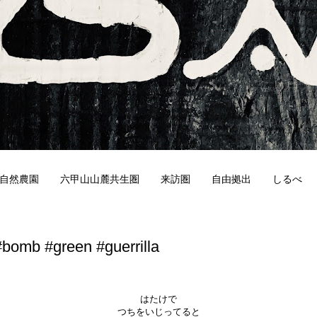
自然農園
六甲山山麓共生圏
来訪圏
自由拠出
しるべ
7
bomb #green #guerrilla
はたけで
つちをいじってると