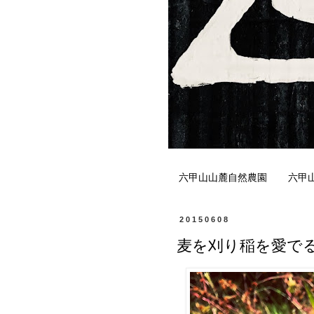
六甲山山麓自然農園
六甲
20150608
麦を刈り稲を愛で