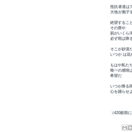
ト
抵抗者達は
大地が胞子
絶望すること
その唇や

肌がいくら渇
必ず雨は降
そこが砂漠だ
いつか は花
もはや私たち
唯一の感情は
希望だ
いつか降る雨
心を踊らせ
（420穀雨