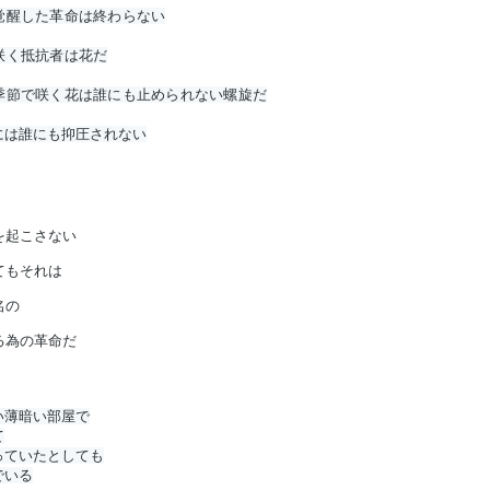
覚醒した革命は終わらない
咲く抵抗者は花だ
季節で咲く花は誰にも止められない螺旋だ
には誰にも抑圧されない
起こさない

もそれは

の

る為の革命だ
い薄暗い部屋で


っていたとしても

でいる