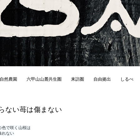
自然農園
六甲山山麓共生圏
来訪圏
自由拠出
しるべ
5
らない苺は傷まない
の色で咲く山桜は
触れない