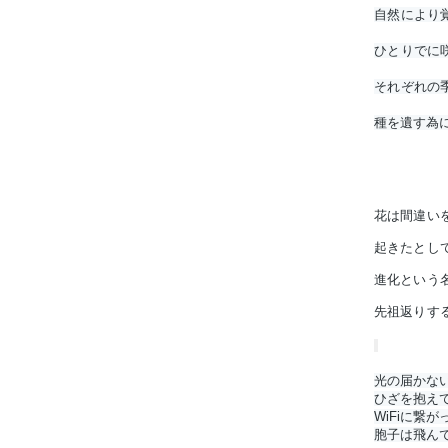
自然により
ひとりでに
それぞれの
種を遺す為
花は間違いを
起きたとして
進化という名
先祖返りす
2
4
件
い
の
い
光の届かな
リ
ね
ひざを抱えて
ツ
WiFiに繋が
イ
胞子は飛ん
ー