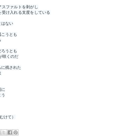
アスファルトを剥がし

を受け入れる支度をしている
はない

こうとも

る
ろうとも

が咲くのだ
に残された



に

よう
にむけて）