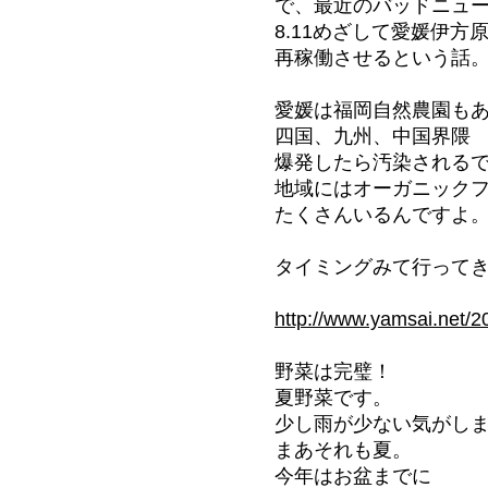
で、最近のバッドニュ
8.11めざして愛媛伊方
再稼働させるという話
愛媛は福岡自然農園も
四国、九州、中国界隈
爆発したら汚染される
地域にはオーガニック
たくさんいるんですよ
タイミングみて行って
http://www.yamsai.net/2
野菜は完璧！
夏野菜です。
少し雨が少ない気がし
まあそれも夏。
今年はお盆までに