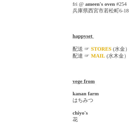
fri @
ameen's oven
#254
兵庫県西宮市若松町
6-18
happyset
配送
☞
STORES
(水金
配達
☞
MAIL
(水木金）
vege from
kanan farm
はちみつ
chiyo's
花